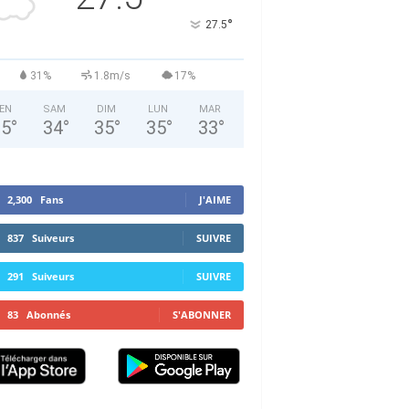
°
27.5
31%
1.8m/s
17%
EN
SAM
DIM
LUN
MAR
35
°
34
°
35
°
35
°
33
°
2,300
Fans
J'AIME
837
Suiveurs
SUIVRE
291
Suiveurs
SUIVRE
83
Abonnés
S'ABONNER