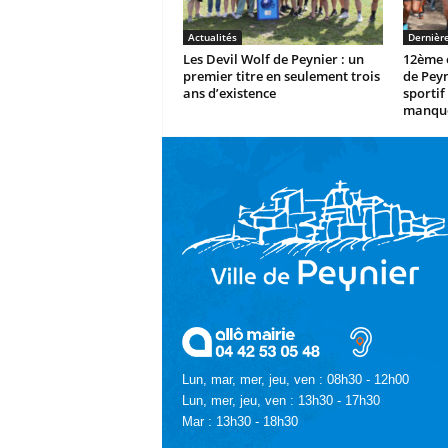
Actualités
Dernièr
Les Devil Wolf de Peynier : un
12ème é
premier titre en seulement trois
de Peyn
ans d’existence
sportif 
manque
Lun, mar, mer, jeu, ven : 08h30 - 12h00
Lun, mer, jeu, ven : 13h30 - 17h30
Mar : 13h30 - 18h30