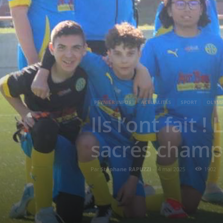
PEYNIER INFOS
ACTUALITÉS
SPORT
OLYMP
Ils l’ont fait
sacrés champ
Par
Stéphane RAPUZZI
-
4 mai 2025
1902