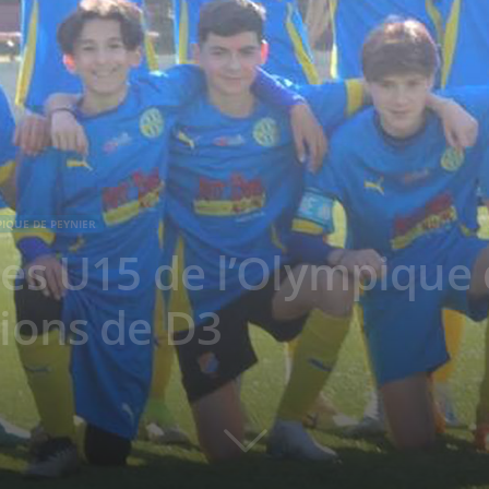
IQUE DE PEYNIER
 ! Les U15 de l’Olympique
ions de D3