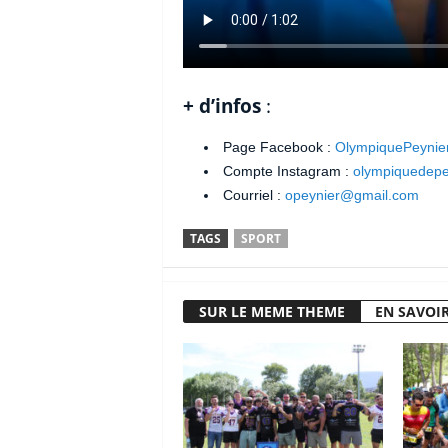
+ d’infos
:
Page Facebook :
OlympiquePeynie
Compte Instagram :
olympiquedepe
Courriel :
opeynier@gmail.com
TAGS
SPORT
SUR LE MEME THEME
EN SAVOIR