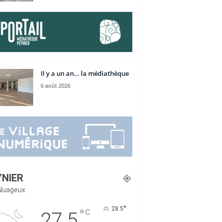
Il y a un an… la médiathèque
6 août 2026
YNIER
Nuageux
°
28.5
°
C
27.5