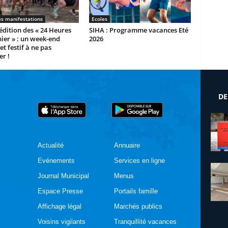
es manifestations
Ecoles
dition des « 24 Heures
SIHA : Programme vacances Eté
ier » : un week-end
2026
et festif à ne pas
r !
DE
Actualité
Annuaire
Evénements
Services en ligne
Journal Municipal
Menus
Espace Presse
Portails famille
Affichage légal
Marchés publics
Voisins vigilants
Tranquillité vacances