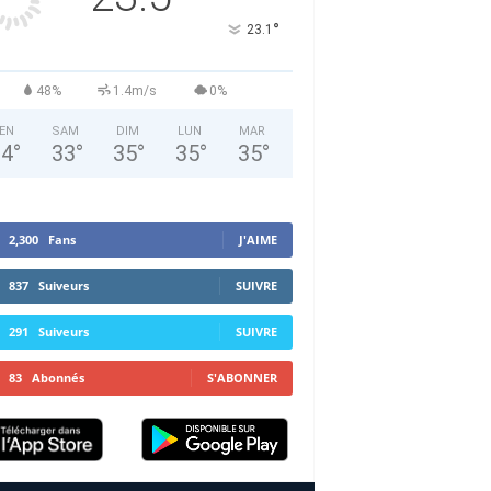
°
23.1
48%
1.4m/s
0%
EN
SAM
DIM
LUN
MAR
34
°
33
°
35
°
35
°
35
°
2,300
Fans
J'AIME
837
Suiveurs
SUIVRE
291
Suiveurs
SUIVRE
83
Abonnés
S'ABONNER