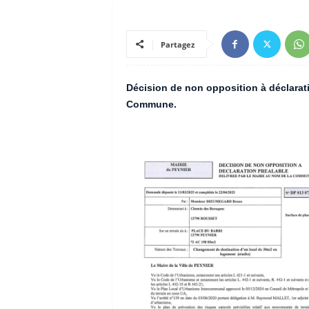
Partagez
Décision de non opposition à déclarati
Commune.