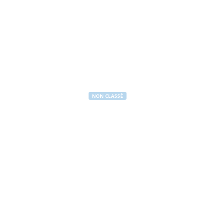
NON CLASSÉ
Déclaration p
00013
Par
Mairie de Peynier
-
15 mai 2025
503