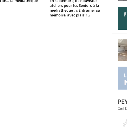
un an… la médiathèque
En septembre, de nouveaux
ateliers pour les Séniors à la
médiathèque : « Entraîner sa
mémoire, avec plaisir »
PE
Ciel