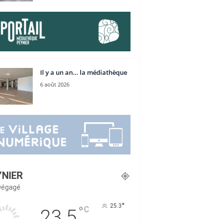
Il y a un an… la médiathèque
6 août 2026
YNIER
 Dégagé
°
25.3
°
C
23.5