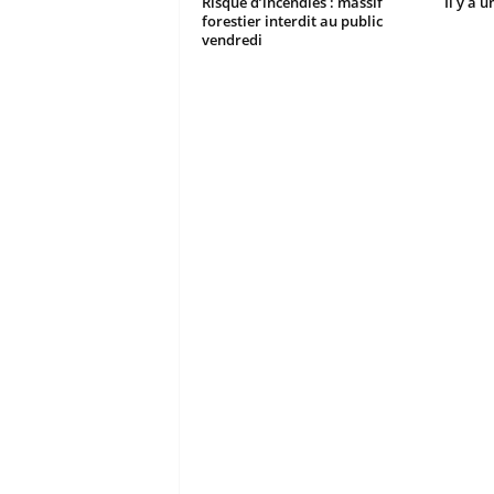
Risque d’incendies : massif
Il y a 
forestier interdit au public
vendredi