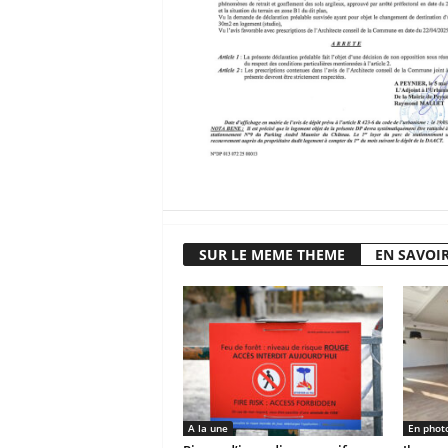
SUR LE MEME THEME
EN SAVOIR
A la une
En phot