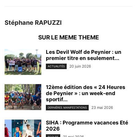
Stéphane RAPUZZI
SUR LE MEME THEME
Les Devil Wolf de Peynier : un
premier titre en seulement...
20 juin 2026
ACTUALITÉS
12ème édition des « 24 Heures
de Peynier » : un week-end
sportif...
23 mai 2026
DERNIÈRES MANIFESTATIONS
SIHA : Programme vacances Eté
2026
21 mai 2026
ECOLES