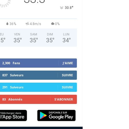
°
30.8
36%
4.8m/s
0%
EU
VEN
SAM
DIM
LUN
35
°
35
°
35
°
35
°
34
°
2,300
Fans
J'AIME
837
Suiveurs
SUIVRE
291
Suiveurs
SUIVRE
83
Abonnés
S'ABONNER