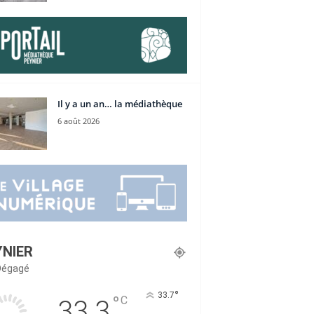
Il y a un an… la médiathèque
6 août 2026
YNIER
 Dégagé
°
33.7
°
C
33.3