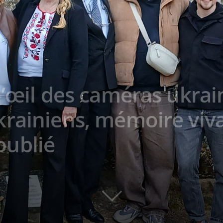
l’œil des caméras ukrain
krainiens, mémoire viv
ublié