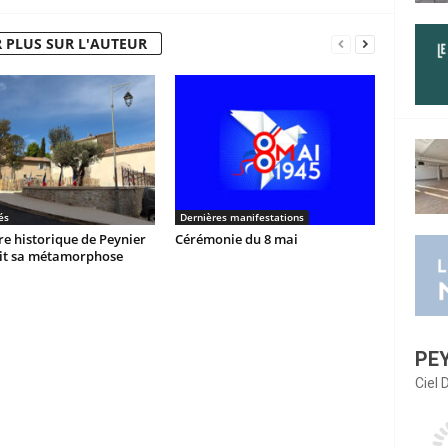
 PLUS SUR L'AUTEUR
és
Dernières manifestations
re historique de Peynier
Cérémonie du 8 mai
it sa métamorphose
PE
Ciel