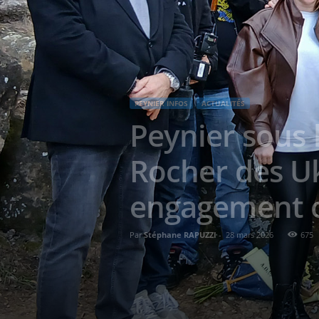
PEYNIER INFOS
ACTUALITÉS
Peynier sous 
Rocher des U
engagement o
Par
Stéphane RAPUZZI
-
28 mars 2026
675