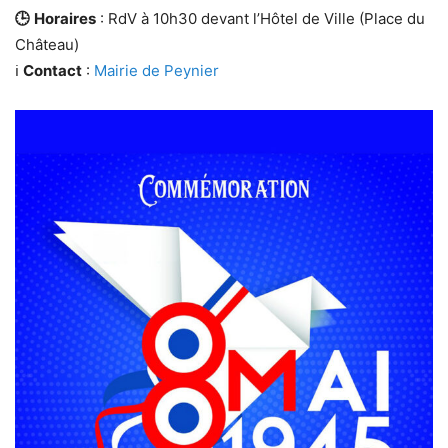
🕒
Horaires
: RdV à 10h30 devant l’Hôtel de Ville (Place du
Château)
ℹ️
Contact
:
Mairie de Peynier