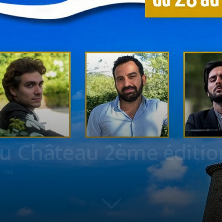
u Château 2ème éditio
1068