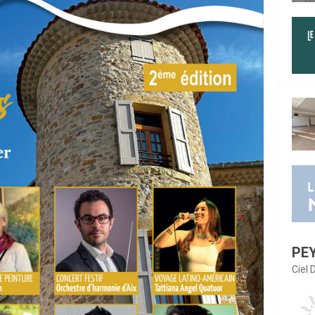
PE
Ciel