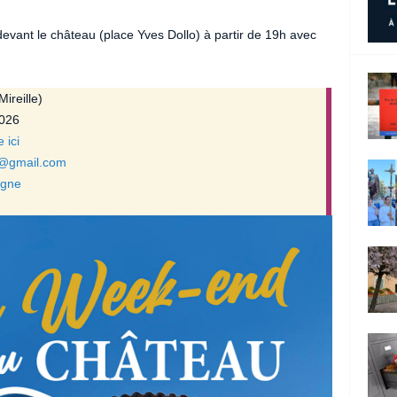
evant le château (place Yves Dollo) à partir de 19h avec
ireille)
2026
 ici
re@gmail.com
ligne