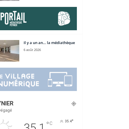
Il y a un an… la médiathèque
6 août 2026
YNIER
 Dégagé
°
35.4
°
C
35.1