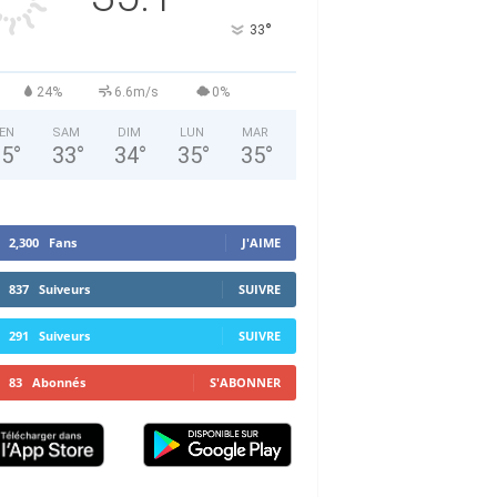
°
33
24%
6.6m/s
0%
EN
SAM
DIM
LUN
MAR
35
°
33
°
34
°
35
°
35
°
2,300
Fans
J'AIME
837
Suiveurs
SUIVRE
291
Suiveurs
SUIVRE
83
Abonnés
S'ABONNER