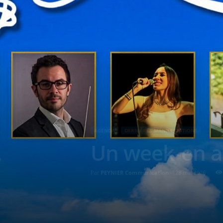
AGENDA
DERNIÈRES MANIFESTATIONS
Un week-en a
Par
PEYNIER Communication
-
28 mai 2026