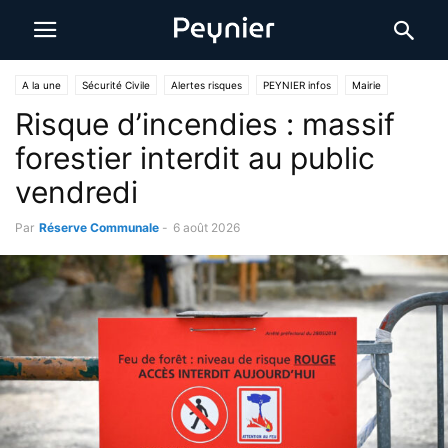
A la une
Sécurité Civile
Alertes risques
PEYNIER infos
Mairie
Risque d’incendies : massif
forestier interdit au public
vendredi
Par
Réserve Communale
-
6 août 2026