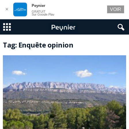
Peynier
✕
VOIR
GRATUIT
Sur Google Play
Tag: Enquête opinion