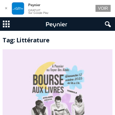
Peynier
✕
VOIR
GRATUIT
Sur Google Play
Tag: Littérature