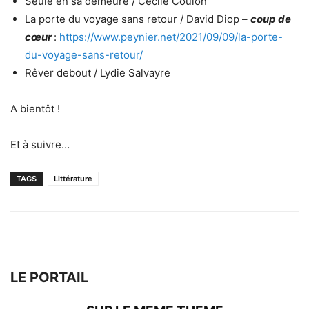
Seule en sa demeure / Cécile Coulon
La porte du voyage sans retour / David Diop –
coup de
cœur
:
https://www.peynier.net/2021/09/09/la-porte-
du-voyage-sans-retour/
Rêver debout / Lydie Salvayre
A bientôt !
Et à suivre…
TAGS
Littérature
LE PORTAIL