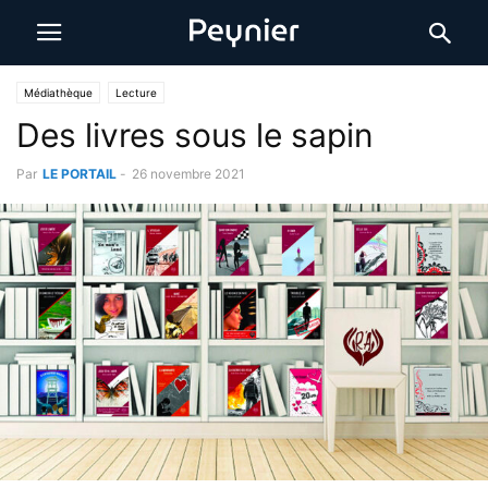
Médiathèque
Lecture
Des livres sous le sapin
Par
LE PORTAIL
-
26 novembre 2021