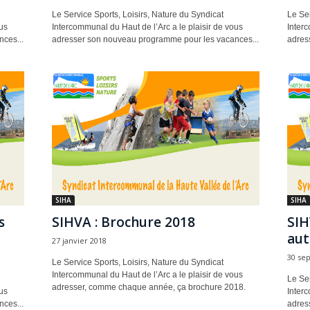
Le Service Sports, Loisirs, Nature du Syndicat
Le Ser
us
Intercommunal du Haut de l’Arc a le plaisir de vous
Interc
ces...
adresser son nouveau programme pour les vacances...
adres
SIHA
SIHA
s
SIHVA : Brochure 2018
SIH
au
27 janvier 2018
30 se
Le Service Sports, Loisirs, Nature du Syndicat
Intercommunal du Haut de l’Arc a le plaisir de vous
Le Ser
adresser, comme chaque année, ça brochure 2018.
us
Interc
ces...
adres