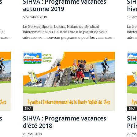
s
SIHVA : Programme vacances
SIH
automne 2019
hiv
5 octobre 2019
19 jan
Le Service Sports, Loisirs, Nature du Syndicat
Le Ser
us
Intercommunal du Haut de l’Arc a le plaisir de vous
Interc
ces...
adresser son nouveau programme pour les vacances...
adres
SIHA
SIHA
s
SIHVA : Programme vacances
SIH
d’été 2018
Pri
28 mai 2018
27 ma