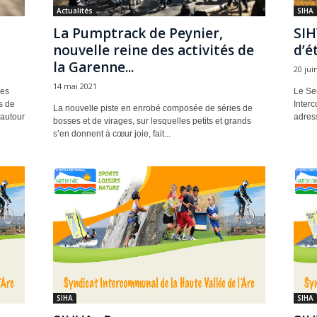
Actualités
SIHA
La Pumptrack de Peynier,
SIH
nouvelle reine des activités de
d’é
la Garenne...
20 jui
14 mai 2021
des
Le Ser
s de
Interc
La nouvelle piste en enrobé composée de séries de
 autour
adres
bosses et de virages, sur lesquelles petits et grands
s’en donnent à cœur joie, fait...
SIHA
SIHA