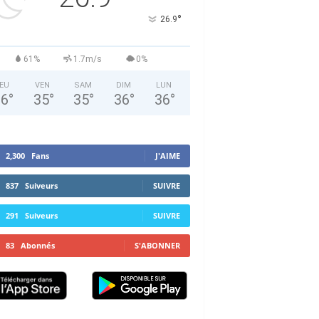
°
26.9
61%
1.7m/s
0%
EU
VEN
SAM
DIM
LUN
36
°
35
°
35
°
36
°
36
°
2,300
Fans
J'AIME
837
Suiveurs
SUIVRE
291
Suiveurs
SUIVRE
83
Abonnés
S'ABONNER