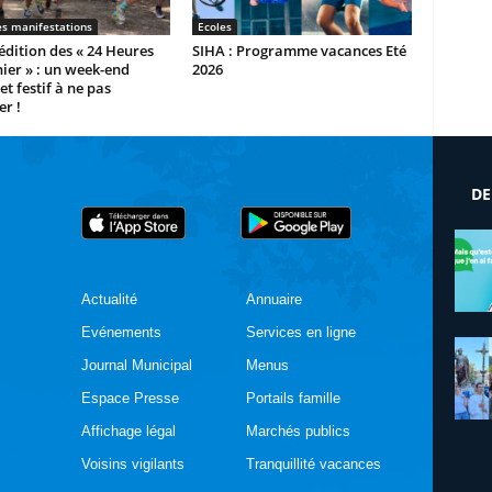
es manifestations
Ecoles
dition des « 24 Heures
SIHA : Programme vacances Eté
ier » : un week-end
2026
et festif à ne pas
r !
DE
Actualité
Annuaire
Evénements
Services en ligne
Journal Municipal
Menus
Espace Presse
Portails famille
Affichage légal
Marchés publics
Voisins vigilants
Tranquillité vacances