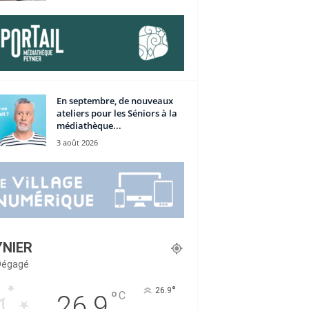
En septembre, de nouveaux
ateliers pour les Séniors à la
médiathèque...
3 août 2026
YNIER
 Dégagé
°
26.9
°
C
26.9