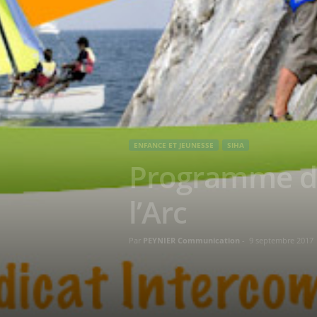
ENFANCE ET JEUNESSE
SIHA
Programme de
l’Arc
Par
PEYNIER Communication
-
9 septembre 2017