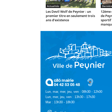
Actualités
Dernièr
Les Devil Wolf de Peynier : un
12ème é
premier titre en seulement trois
de Peyn
ans d’existence
sportif 
manque
Lun, mar, mer, jeu, ven : 08h30 - 12h00
Lun, mer, jeu, ven : 13h30 - 17h30
Mar : 13h30 - 18h30