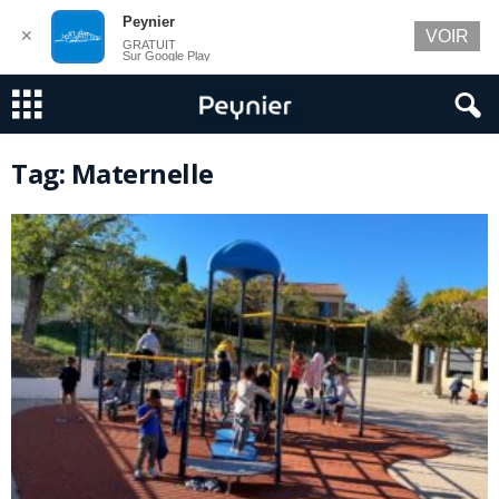
Peynier
✕
VOIR
GRATUIT
Sur Google Play
Tag: Maternelle