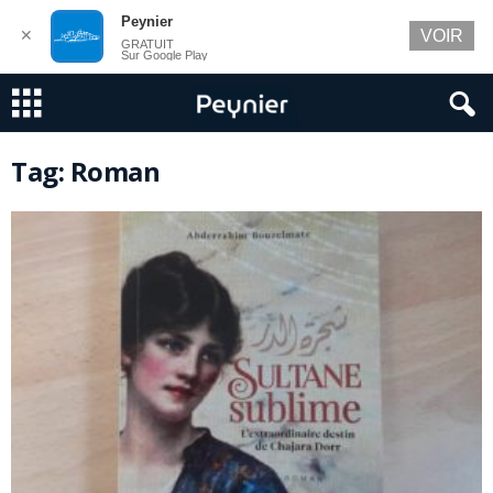
Peynier
✕
VOIR
GRATUIT
Sur Google Play
Tag: Roman