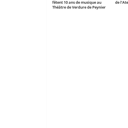
fêtent 10 ans de musique au
de l’At
Théâtre de Verdure de Peynier