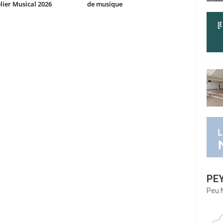
elier Musical 2026
de musique
PE
Peu 