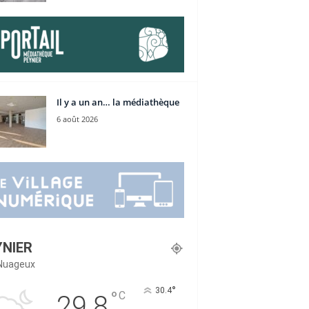
Il y a un an… la médiathèque
6 août 2026
YNIER
Nuageux
°
30.4
°
C
29.8