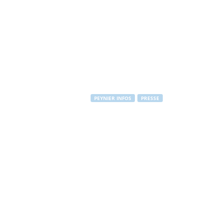
PEYNIER INFOS
PRESSE
Quand un aut
ados à la bib
Par
PEYNIER Communication
-
18 avril 2011