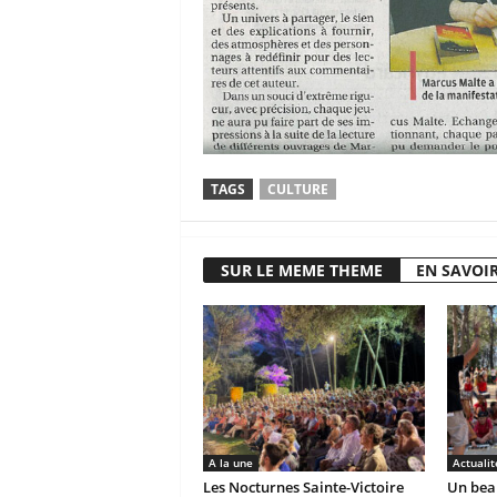
TAGS
CULTURE
SUR LE MEME THEME
EN SAVOIR
A la une
Actualit
Les Nocturnes Sainte-Victoire
Un beau