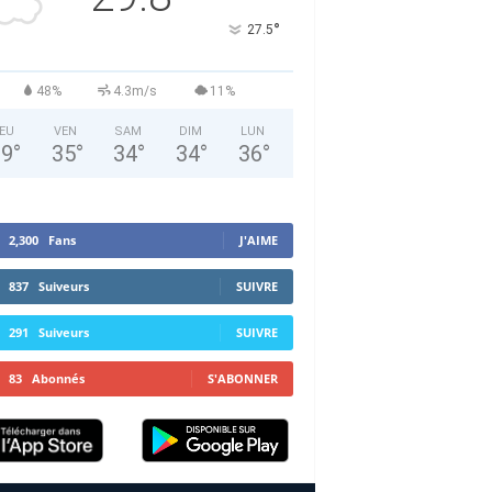
°
27.5
48%
4.3m/s
11%
EU
VEN
SAM
DIM
LUN
29
°
35
°
34
°
34
°
36
°
2,300
Fans
J'AIME
837
Suiveurs
SUIVRE
291
Suiveurs
SUIVRE
83
Abonnés
S'ABONNER