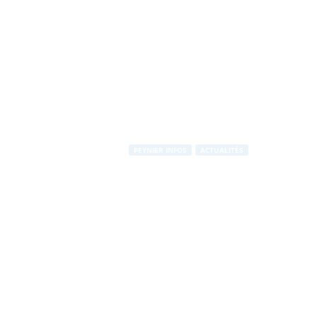
PEYNIER INFOS
ACTUALITÉS
Enquête Publ
générale du P
Par
Stéphane RAPUZZI
-
19 novembre 2012