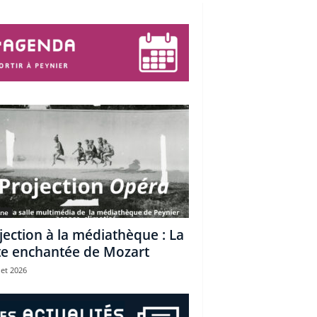
une
jection à la médiathèque : La
te enchantée de Mozart
let 2026