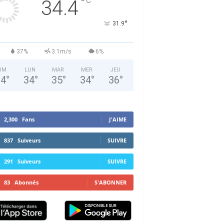
°
C
34.4
°
31.9
37%
3.1m/s
6%
IM
LUN
MAR
MER
JEU
34
°
34
°
35
°
34
°
36
°
2,300
Fans
J'AIME
837
Suiveurs
SUIVRE
291
Suiveurs
SUIVRE
83
Abonnés
S'ABONNER