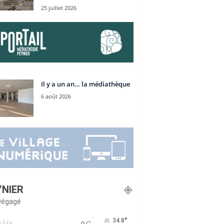
25 juillet 2026
Il y a un an… la médiathèque
6 août 2026
YNIER
 Dégagé
°
34.8