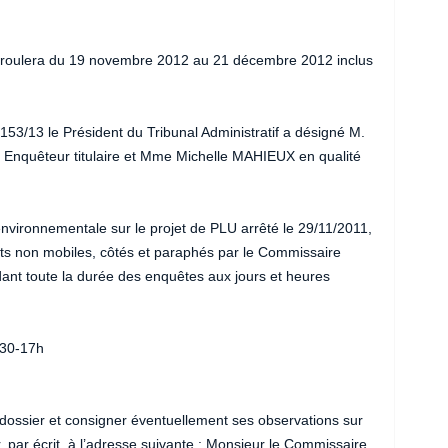
éroulera du 19 novembre 2012 au 21 décembre 2012 inclus
53/13 le Président du Tribunal Administratif a désigné M.
 Enquêteur titulaire et Mme Michelle MAHIEUX en qualité
é environnementale sur le projet de PLU arrêté le 29/11/2011,
lets non mobiles, côtés et paraphés par le Commissaire
nt toute la durée des enquêtes aux jours et heures
h30-17h
ossier et consigner éventuellement ses observations sur
r, par écrit, à l’adresse suivante : Monsieur le Commissaire