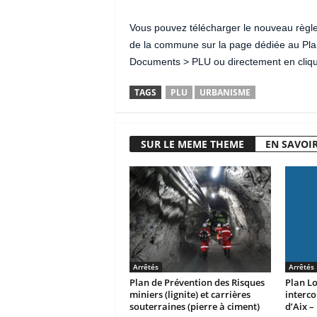
Vous pouvez télécharger le nouveau règle
de la commune sur la page dédiée au Pla
Documents > PLU ou directement en cliq
TAGS
PLU
URBANISME
SUR LE MEME THEME
EN SAVOIR
Arrêtés
Arrêtés
Plan de Prévention des Risques
Plan L
miniers (lignite) et carrières
interc
souterraines (pierre à ciment)
d’Aix –