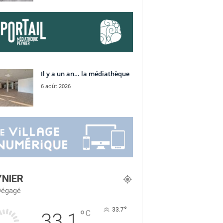
Il y a un an… la médiathèque
6 août 2026
YNIER
 Dégagé
°
33.7
°
C
33.1