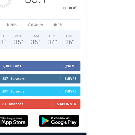
°
30.8
28%
8.4m/s
0%
EU
VEN
SAM
DIM
LUN
33
°
35
°
35
°
34
°
36
°
2,300
Fans
J'AIME
837
Suiveurs
SUIVRE
291
Suiveurs
SUIVRE
83
Abonnés
S'ABONNER