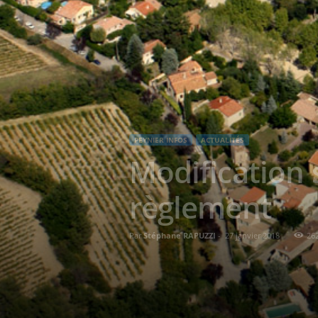
PEYNIER INFOS
ACTUALITÉS
Modification 
règlement
Par
Stéphane RAPUZZI
-
27 janvier 2018
26