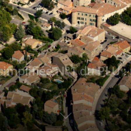
simplifiée N°1 du PLU 
22