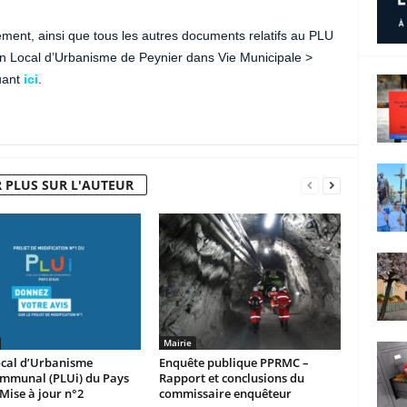
ment, ainsi que tous les autres documents relatifs au PLU
n Local d’Urbanisme de Peynier dans Vie Municipale >
uant
ici
.
 PLUS SUR L'AUTEUR
Mairie
ocal d’Urbanisme
Enquête publique PPRMC –
ommunal (PLUi) du Pays
Rapport et conclusions du
 Mise à jour n°2
commissaire enquêteur