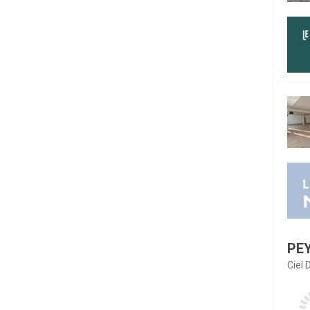
PE
Ciel