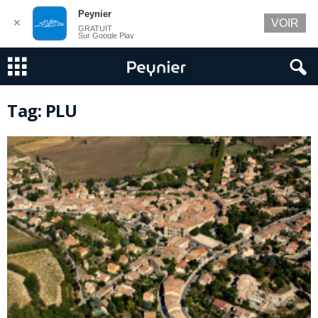
Peynier
✕
VOIR
GRATUIT
Sur Google Play
Tag: PLU