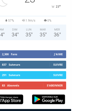
°
23
57%
1.9m/s
0%
AM
DIM
LUN
MAR
MER
34
°
34
°
35
°
35
°
36
°
2,300
Fans
J'AIME
837
Suiveurs
SUIVRE
291
Suiveurs
SUIVRE
83
Abonnés
S'ABONNER