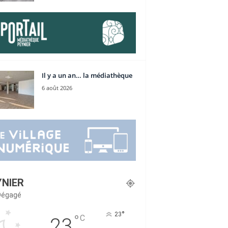
Il y a un an… la médiathèque
6 août 2026
YNIER
 Dégagé
°
23
°
C
23