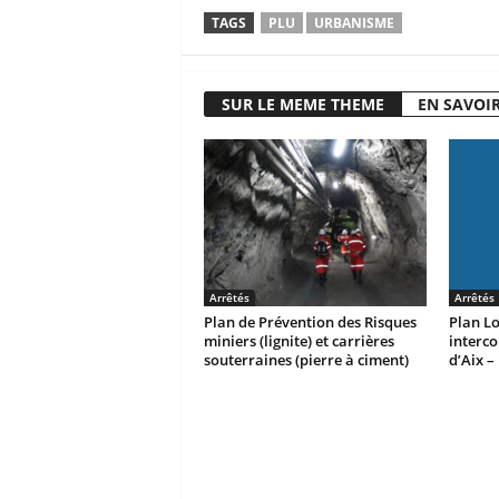
TAGS
PLU
URBANISME
SUR LE MEME THEME
EN SAVOIR
Arrêtés
Arrêtés
Plan de Prévention des Risques
Plan L
miniers (lignite) et carrières
interc
souterraines (pierre à ciment)
d’Aix –