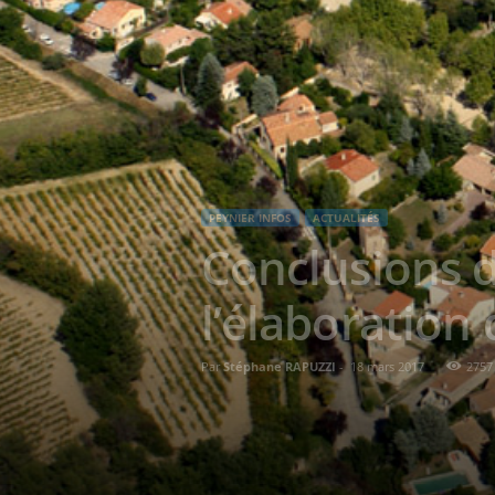
PEYNIER INFOS
ACTUALITÉS
Conclusions d
l’élaboratio
Par
Stéphane RAPUZZI
-
18 mars 2017
2757