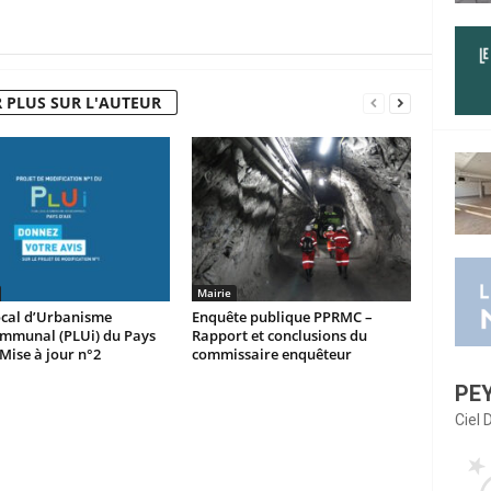
 PLUS SUR L'AUTEUR
Mairie
ocal d’Urbanisme
Enquête publique PPRMC –
ommunal (PLUi) du Pays
Rapport et conclusions du
 Mise à jour n°2
commissaire enquêteur
PE
Ciel