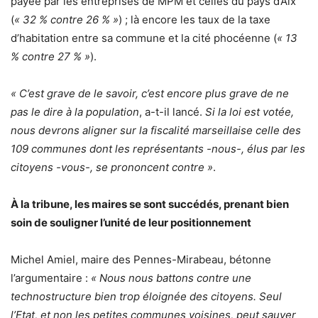
payée par les entreprises de MPM et celles du pays d’Aix
(
« 32 % contre 26 % »
) ; là encore les taux de la taxe
d’habitation entre sa commune et la cité phocéenne (
« 13
% contre 27 % »
).
« C’est grave de le savoir, c’est encore plus grave de ne
pas le dire à la population
, a-t-il lancé.
Si la loi est votée,
nous devrons aligner sur la fiscalité marseillaise celle des
109 communes dont les représentants -nous-, élus par les
citoyens -vous-, se prononcent contre »
.
À la tribune, les maires se sont succédés, prenant bien
soin de souligner l’unité de leur positionnement
Michel Amiel, maire des Pennes-Mirabeau, bétonne
l’argumentaire :
« Nous nous battons contre une
technostructure bien trop éloignée des citoyens. Seul
l’Etat, et non les petites communes voisines, peut sauver