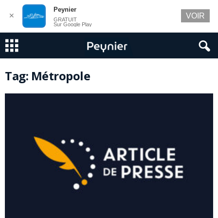
Peynier
✕
VOIR
GRATUIT
Sur Google Play
Tag: Métropole