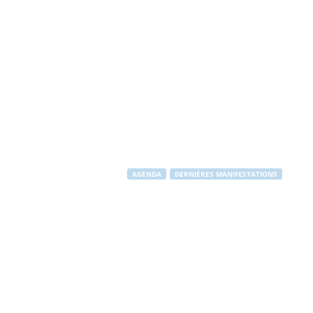
AGENDA
DERNIÈRES MANIFESTATIONS
Cérémonie d
Par
Stéphane RAPUZZI
-
11 novembre 2014