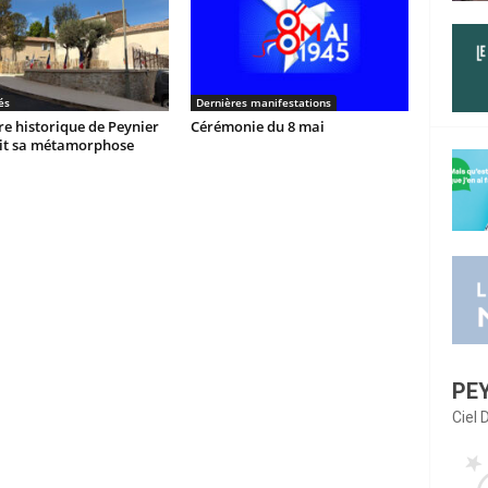
és
Dernières manifestations
re historique de Peynier
Cérémonie du 8 mai
it sa métamorphose
PE
Ciel