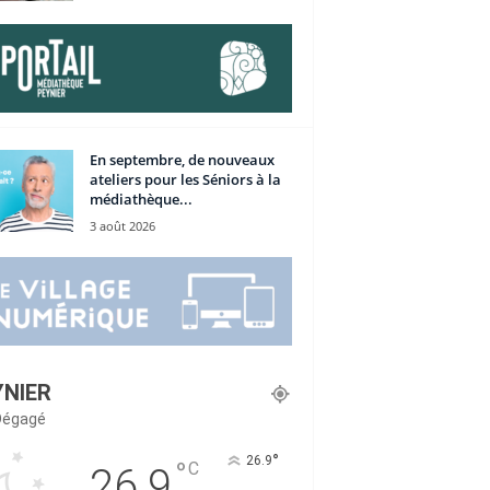
En septembre, de nouveaux
ateliers pour les Séniors à la
médiathèque...
3 août 2026
YNIER
 Dégagé
°
26.9
°
C
26.9