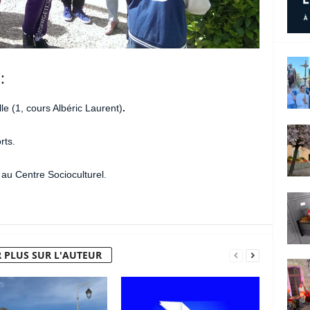
:
le (1, cours Albéric Laurent)
.
ts.
 au Centre Socioculturel.
 PLUS SUR L'AUTEUR