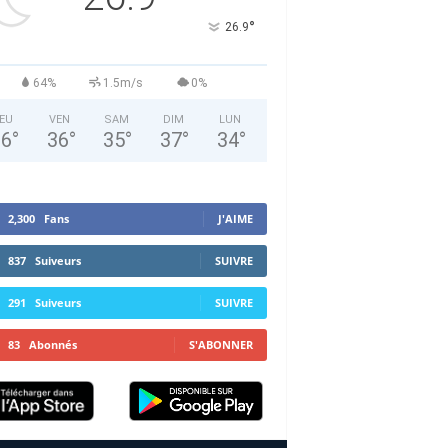
°
26.9
64%
1.5m/s
0%
EU
VEN
SAM
DIM
LUN
36
°
36
°
35
°
37
°
34
°
2,300
Fans
J'AIME
837
Suiveurs
SUIVRE
291
Suiveurs
SUIVRE
83
Abonnés
S'ABONNER