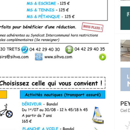
PE
Ciel