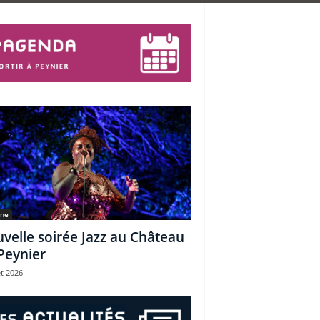
une
velle soirée Jazz au Château
Peynier
et 2026