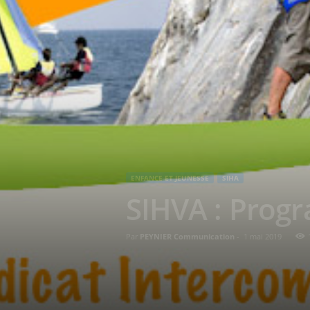
ENFANCE ET JEUNESSE
SIHA
SIHVA : Prog
Par
PEYNIER Communication
-
1 mai 2019