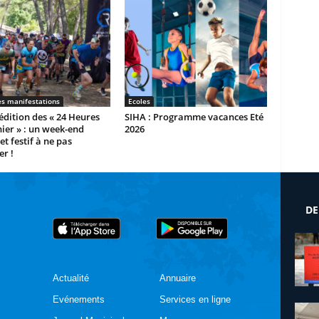
es manifestations
Ecoles
dition des « 24 Heures
SIHA : Programme vacances Eté
ier » : un week-end
2026
et festif à ne pas
r !
DE
Actualité
Annuaire
Evénements
Services en ligne