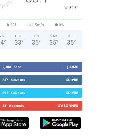
°
30.3
28%
1.5m/s
0%
AM
DIM
LUN
MAR
MER
34
°
33
°
35
°
35
°
35
°
2,300
Fans
J'AIME
837
Suiveurs
SUIVRE
291
Suiveurs
SUIVRE
83
Abonnés
S'ABONNER