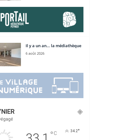
Il y a un an… la médiathèque
6 août 2026
YNIER
 Dégagé
°
34.2
°
C
33.1