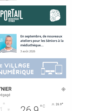
En septembre, de nouveaux
ateliers pour les Séniors à la
médiathèque...
3 août 2026
YNIER
 Dégagé
°
26.9
°
C
26.9