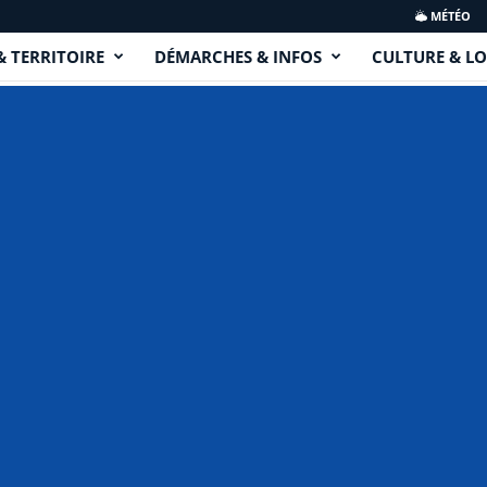
MÉTÉO
& TERRITOIRE
DÉMARCHES & INFOS
CULTURE & LO