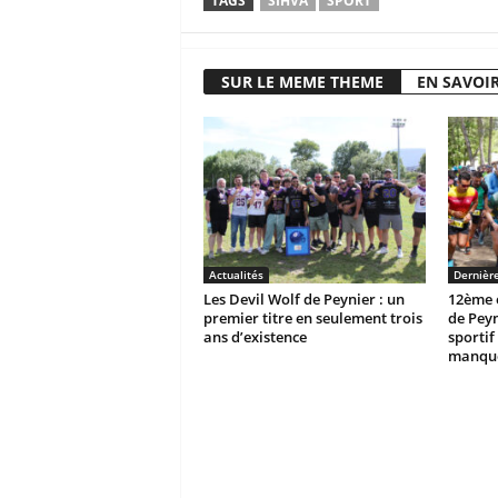
TAGS
SIHVA
SPORT
SUR LE MEME THEME
EN SAVOIR
Actualités
Dernièr
Les Devil Wolf de Peynier : un
12ème é
premier titre en seulement trois
de Peyn
ans d’existence
sportif 
manque