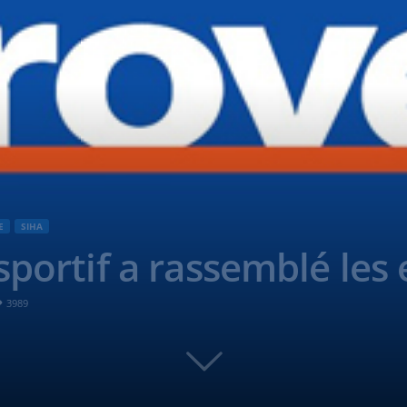
E
SIHA
sportif a rassemblé les
3989