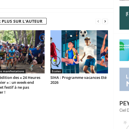
 PLUS SUR L'AUTEUR
es manifestations
Ecoles
dition des « 24 Heures
SIHA : Programme vacances Eté
ier » : un week-end
2026
et festif à ne pas
r !
PE
Ciel