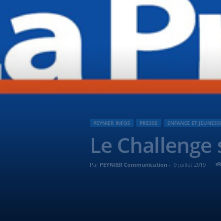
PEYNIER INFOS
PRESSE
ENFANCE ET JEUNESS
Le Challenge 
Par
PEYNIER Communication
-
9 juillet 2019