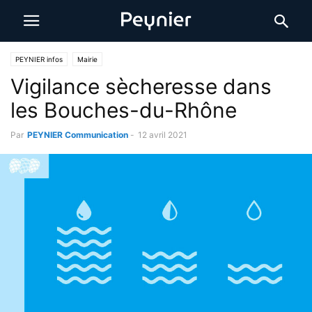
PEYNIER infos
Mairie
Vigilance sècheresse dans
les Bouches-du-Rhône
Par
PEYNIER Communication
-
12 avril 2021