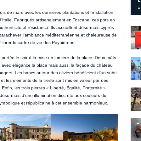
is de mars avec les dernières plantations et l’installation
d’Italie. Fabriqués artisanalement en Toscane, ces pots en
uthenticité et résistance. Ils accueillent désormais cyprès
ent parachever l’ambiance méditerranéenne et chaleureuse de
iorer le cadre de vie des Peyniérens.
 portée le soir à la mise en lumière de la place. Deux mâts
er avec élégance la place mais aussi la façade du château
gers. Les bancs autour des oliviers bénéficient d’un subtil
et les éléments de la treille sont mis en valeur par des
nfin, les trois pierres « Liberté, Égalité, Fraternité »
t désormais d’une illumination discrète aux couleurs du
symbolique et républicaine à cet ensemble harmonieux.