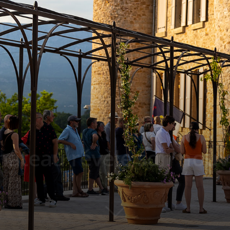
hâteau révèle son nouv