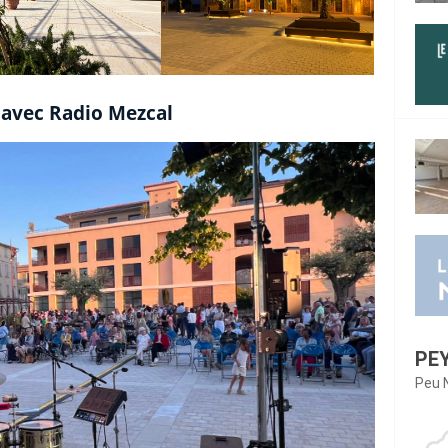
 avec Radio Mezcal
PE
Peu 