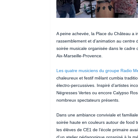
A peine achevée, la Place du Château a i
rassemblement et d’animation au centre du
soirée musicale organisée dans le cadre d
Aix-Marseille-Provence.
Les quatre musiciens du groupe Radio M
chaleureux et festif mêlant cumbia traditi
électro-percussives. Inspiré d’artistes in
Négresses Vertes ou encore Calypso Rose,
nombreux spectateurs présents.
Dans une ambiance conviviale et familiale,
soirée haute en couleurs autour de food t
les élèves de CE1 de l’école primaire avai
d’un atelier pédagogique organisé à la m