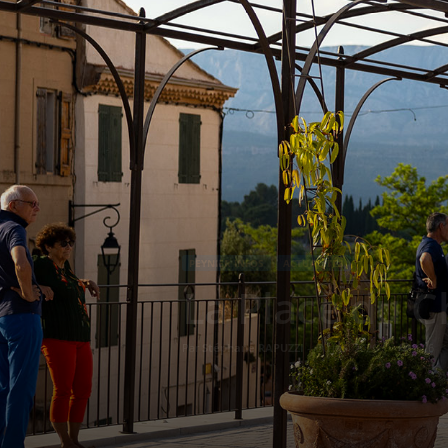
PEYNIER INFOS
ACTUALITÉS
La Place du C
Par
Stéphane RAPUZZI
-
30 mai 2026
616