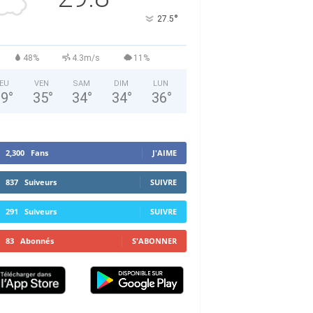
°
27.5
48%
4.3m/s
11%
EU
VEN
SAM
DIM
LUN
29
°
35
°
34
°
34
°
36
°
2,300
Fans
J'AIME
837
Suiveurs
SUIVRE
291
Suiveurs
SUIVRE
83
Abonnés
S'ABONNER