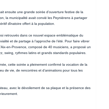
sait ensuite une grande soirée d’ouverture festive de la
n, la municipalité avait convié les Peyniérens à partager
itif dînatoire offert à la population.
ainsi retrouvés dans ce nouvel espace emblématique du
ialité et de partage à l’approche de l’été. Pour faire vibrer
 d’Aix-en-Provence, composé de 40 musiciens, a proposé un
zz, swing, rythmes latins et grands standards populaires.
e, cette soirée a pleinement confirmé la vocation de la
u de vie, de rencontres et d’animations pour tous les
hâteau, avec le dévoilement de sa plaque et la présence des
érieurement.