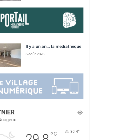
Il y a un an… la médiathèque
6 août 2026
YNIER
Nuageux
°
30.4
°
C
29.8