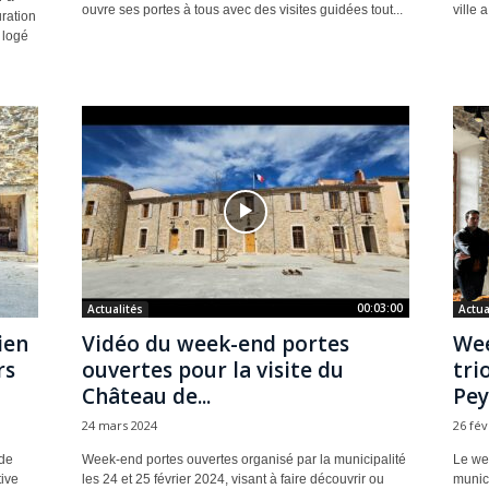
ouvre ses portes à tous avec des visites guidées tout...
ville 
ration
 logé
00:03:00
Actualités
Actua
ien
Vidéo du week-end portes
Wee
rs
ouvertes pour la visite du
tri
Château de...
Pey
24 mars 2024
26 fév
de
Week-end portes ouvertes organisé par la municipalité
Le we
tive
les 24 et 25 février 2024, visant à faire découvrir ou
munici