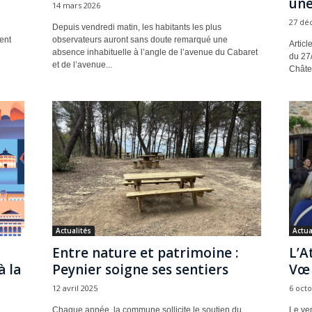
une.
14 mars 2026
27 dé
Depuis vendredi matin, les habitants les plus
ent
observateurs auront sans doute remarqué une
Articl
absence inhabituelle à l’angle de l’avenue du Cabaret
du 27
et de l’avenue...
Châtea
Actualités
Actua
Entre nature et patrimoine :
L’A
à la
Peynier soigne ses sentiers
Vœ s
12 avril 2025
6 oct
Chaque année, la commune sollicite le soutien du
Le ve