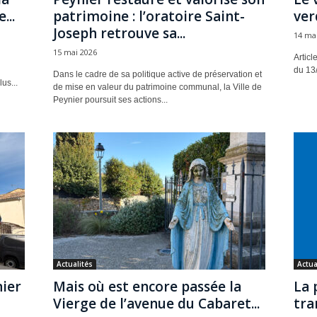
...
patrimoine : l’oratoire Saint-
ver
Joseph retrouve sa...
14 ma
15 mai 2026
Articl
du 13
Dans le cadre de sa politique active de préservation et
us...
de mise en valeur du patrimoine communal, la Ville de
Peynier poursuit ses actions...
Actualités
Actua
nier
Mais où est encore passée la
La 
Vierge de l’avenue du Cabaret...
tra