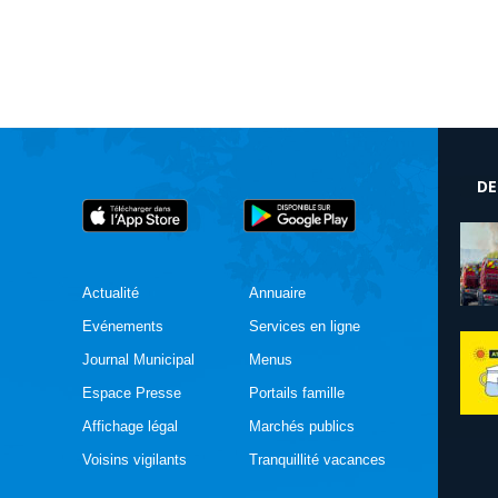
DE
Actualité
Annuaire
Evénements
Services en ligne
Journal Municipal
Menus
Espace Presse
Portails famille
Affichage légal
Marchés publics
Voisins vigilants
Tranquillité vacances