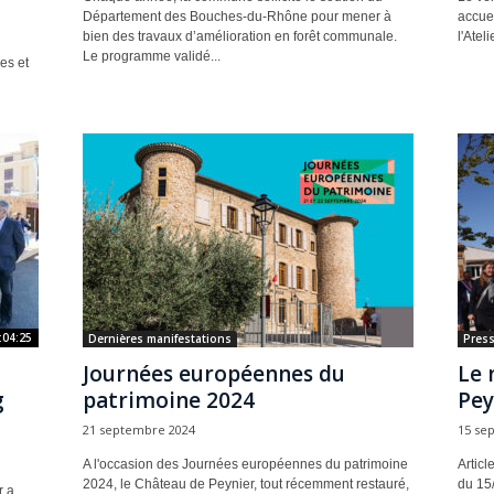
Département des Bouches-du-Rhône pour mener à
accuei
bien des travaux d’amélioration en forêt communale.
l'Atel
Le programme validé...
es et
:04:25
Dernières manifestations
Pres
Journées européennes du
Le 
g
patrimoine 2024
Pey
21 septembre 2024
15 se
A l'occasion des Journées européennes du patrimoine
Articl
2024, le Château de Peynier, tout récemment restauré,
du 15
r a