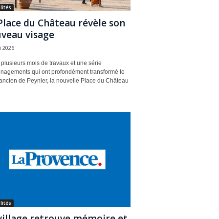
lités
Place du Château révèle son
veau visage
i 2026
plusieurs mois de travaux et une série
nagements qui ont profondément transformé le
ancien de Peynier, la nouvelle Place du Château
lités
village retrouve mémoire et