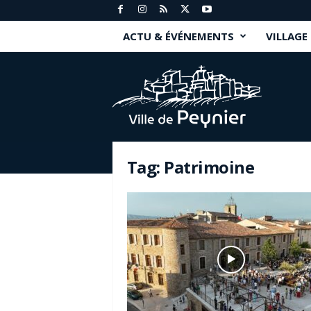
ACTU & ÉVÉNEMENTS
VILLAGE
P
e
y
n
i
e
r
Tag: Patrimoine
.
f
r