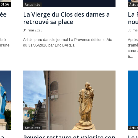
:01:56
Actualités
Actua
rée
La Vierge du Clos des dames a
La 
retrouvé sa place
nou
31 mai 2026
30 ma
ébré
Article paru dans le journal La Provence édition d’Aix
Après 
 d’une
du 31/05/2026 par Eric BARET.
d’amé
cœur 
a...
Actualités
Actua
la
Peynier restaure et valorise son
Le 