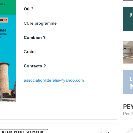
Où ?
Cf. le programme
Combien ?
Gratuit
Contacts ?
associationlitteralis@yahoo.com
PE
Peu 
 PLUS SUR L'AUTEUR