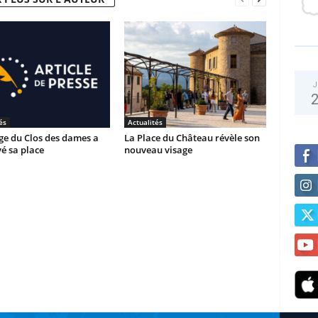
J
és
Actualités
ge du Clos des dames a
La Place du Château révèle son
é sa place
nouveau visage