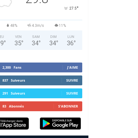
°
27.5
48%
4.3m/s
11%
EU
VEN
SAM
DIM
LUN
29
°
35
°
34
°
34
°
36
°
2,300
Fans
J'AIME
837
Suiveurs
SUIVRE
291
Suiveurs
SUIVRE
83
Abonnés
S'ABONNER