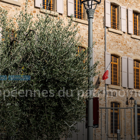
URE
LITTERALIS
opéennes du patrimoin
4
2486