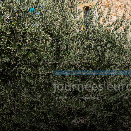
AGENDA
DERNIÈRES MANIFESTATIONS
CULT
Journées eur
Par
PEYNIER Communication
-
21 septembre 202