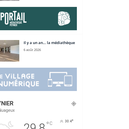
Il y a un an… la médiathèque
6 août 2026
YNIER
Nuageux
°
30.4
°
C
29.8