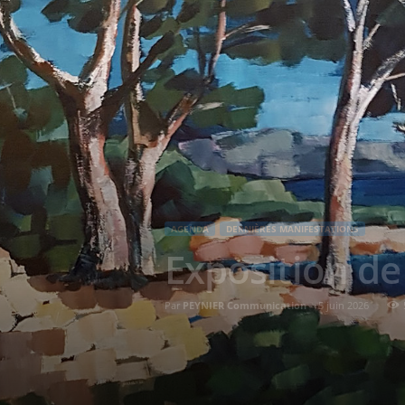
AGENDA
DERNIÈRES MANIFESTATIONS
Exposition de
Par
PEYNIER Communication
-
5 juin 2026