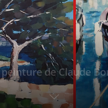
 peinture de Claude B
501