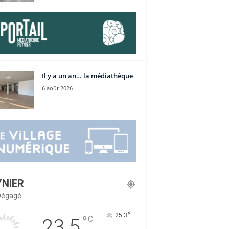
Il y a un an… la médiathèque
6 août 2026
YNIER
 Dégagé
°
25.3
°
C
23.5