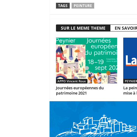
TAGS
PEINTURE
SUR LE MEME THEME
EN SAVOIR
APPO Vincent Roux
PEYNIER
Journées européennes du
La pein
patrimoine 2021
mise à 