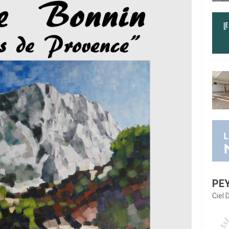
PE
Ciel