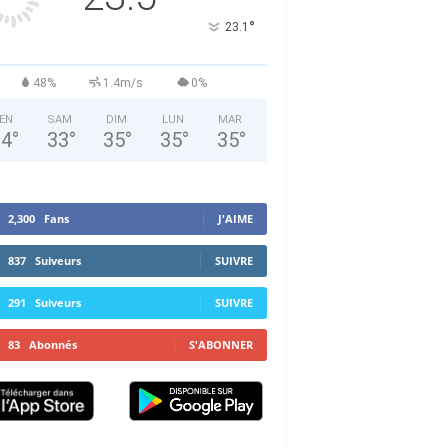
°
23.1
48%
1.4m/s
0%
EN
SAM
DIM
LUN
MAR
34
°
33
°
35
°
35
°
35
°
2,300
Fans
J'AIME
837
Suiveurs
SUIVRE
291
Suiveurs
SUIVRE
83
Abonnés
S'ABONNER