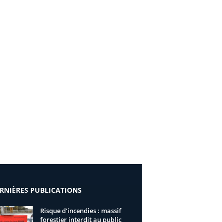
RNIÈRES PUBLICATIONS
Risque d’incendies : massif
forestier interdit au public