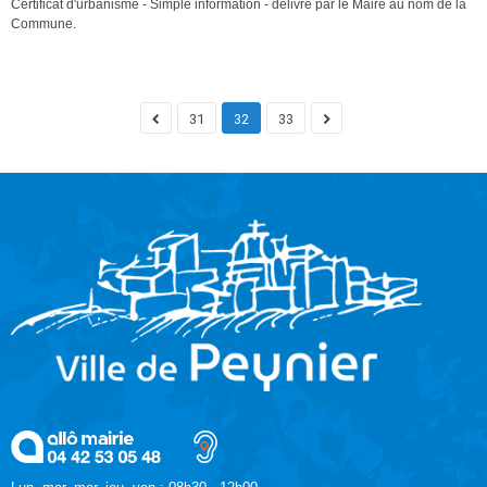
Certificat d'urbanisme - Simple information - délivré par le Maire au nom de la
Commune.
31
32
33