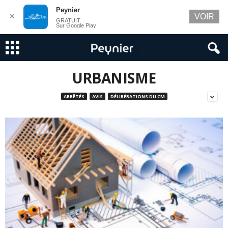
Peynier
✕
VOIR
GRATUIT
Sur Google Play
URBANISME
ARRÊTÉS
AVIS
DÉLIBÉRATIONS DU CM