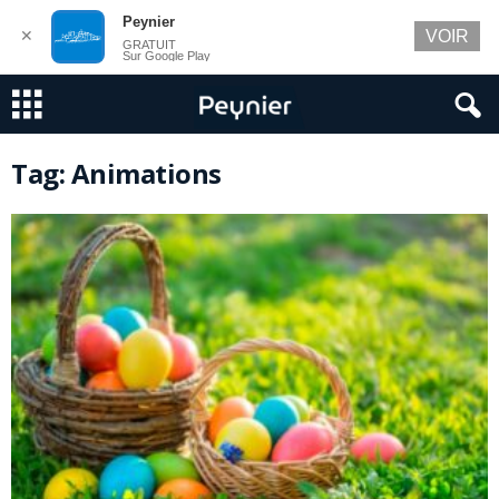
Peynier
✕
VOIR
GRATUIT
Sur Google Play
Tag: Animations