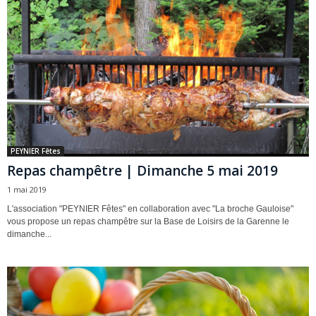
PEYNIER Fêtes
Repas champêtre | Dimanche 5 mai 2019
1 mai 2019
L'association "PEYNIER Fêtes" en collaboration avec "La broche Gauloise"
vous propose un repas champêtre sur la Base de Loisirs de la Garenne le
dimanche...