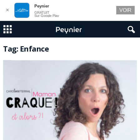
Peynier
✕
VOIR
GRATUIT
Sur Google Play
Tag: Enfance