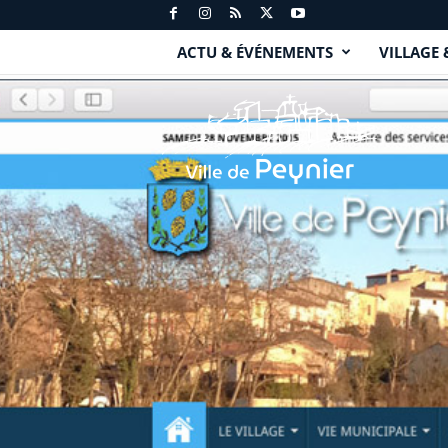
ACTU & ÉVÉNEMENTS
VILLAGE 
P
e
y
n
i
e
r
.
f
r