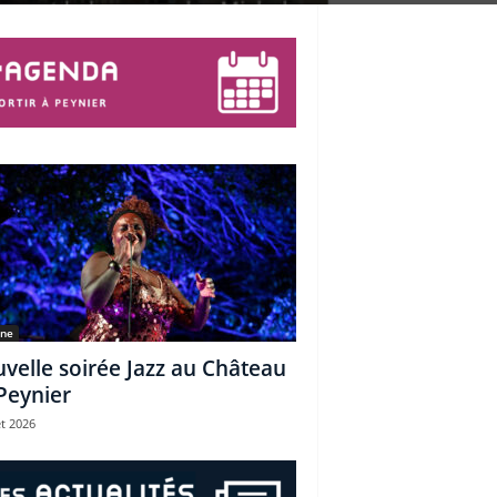
une
velle soirée Jazz au Château
Peynier
et 2026