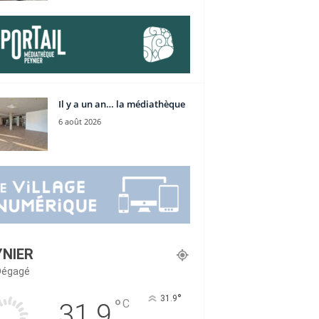
Il y a un an… la médiathèque
6 août 2026
YNIER
 Dégagé
°
31.9
°
C
31.9