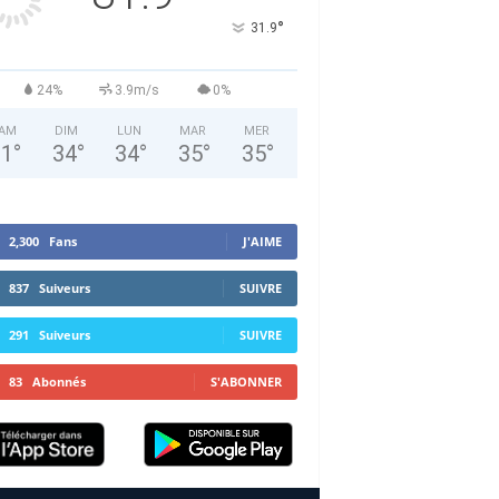
°
31.9
24%
3.9m/s
0%
AM
DIM
LUN
MAR
MER
31
°
34
°
34
°
35
°
35
°
2,300
Fans
J'AIME
837
Suiveurs
SUIVRE
291
Suiveurs
SUIVRE
83
Abonnés
S'ABONNER