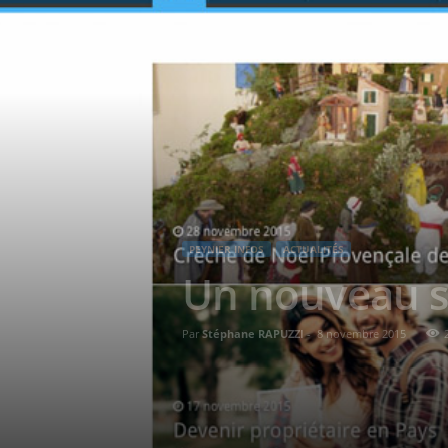
PEYNIER INFOS
ACTUALITÉS
Un nouveau s
Par
Stéphane RAPUZZI
-
8 novembre 2015