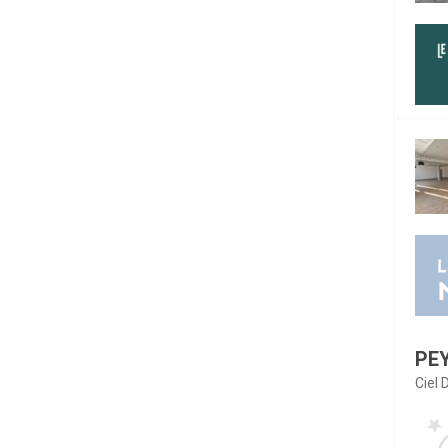
PE
Ciel