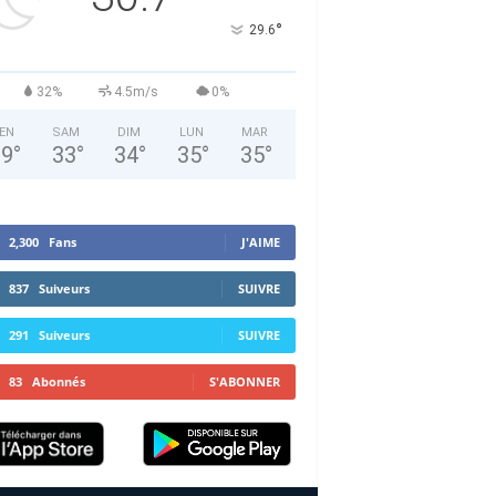
°
29.6
32%
4.5m/s
0%
EN
SAM
DIM
LUN
MAR
29
°
33
°
34
°
35
°
35
°
2,300
Fans
J'AIME
837
Suiveurs
SUIVRE
291
Suiveurs
SUIVRE
83
Abonnés
S'ABONNER