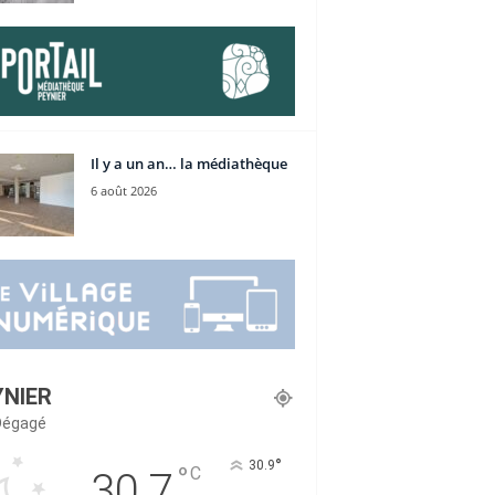
Il y a un an… la médiathèque
6 août 2026
YNIER
 Dégagé
°
30.9
°
C
30.7