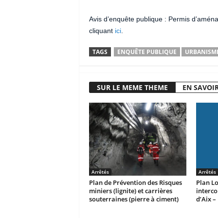
Avis d’enquête publique : Permis d’aménage
cliquant
ici
.
TAGS
ENQUÊTE PUBLIQUE
URBANISM
SUR LE MEME THEME
EN SAVOIR
Arrêtés
Arrêtés
Plan de Prévention des Risques
Plan L
miniers (lignite) et carrières
interc
souterraines (pierre à ciment)
d’Aix –