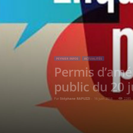
PEYNIER INFOS
ACTUALITÉS
Permis d’amén
public du 20 
Par
Stéphane RAPUZZI
-
16 juin 2018
2285