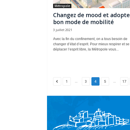
Métropole
Changez de mood et adoptez
bon mode de mobilité
3 juillet 2021
Avec la fin du confinement, on a tous besoin de
changer d’état d’esprit. Pour mieux respirer et se
déplacer l’esprit libre, la Métropole vous...
...
...
1
3
4
5
17