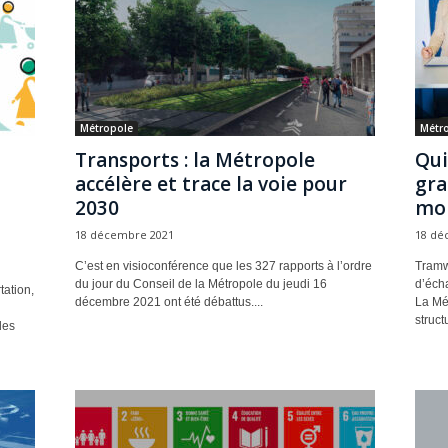
Métropole
Métr
Transports : la Métropole
Qui
accélère et trace la voie pour
gra
2030
mob
18 décembre 2021
18 dé
C’est en visioconférence que les 327 rapports à l’ordre
Tramw
du jour du Conseil de la Métropole du jeudi 16
d’éch
tation,
décembre 2021 ont été débattus....
La Mét
struct
des