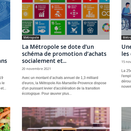
Métropole
Métr
La Métropole se dote d’un
Une
schéma de promotion d’achats
les
ans
socialement et...
15 no
20 novembre 2021
La 25
l'emp
19
Avec un montant d’achats annuel de 1,3 milliard
dérou
 le
d'euros, la Métropole Aix-Marseille-Provence dispose
novem
t...
d'un puissant levier d'accélération de la transition
écologique. Pour œuvrer plus...