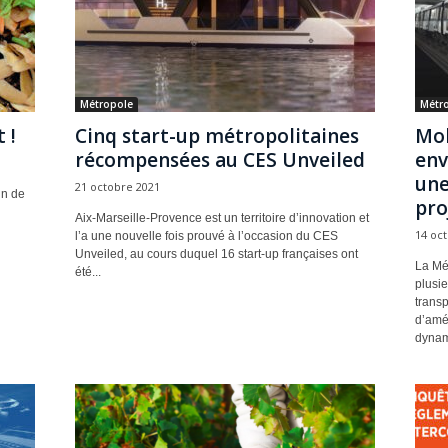
Métropole
Métr
 !
Cinq start-up métropolitaines
Mob
récompensées au CES Unveiled
env
une
21 octobre 2021
in de
proj
Aix-Marseille-Provence est un territoire d’innovation et
14 oc
l’a une nouvelle fois prouvé à l’occasion du CES
Unveiled, au cours duquel 16 start-up françaises ont
La Mét
été...
plusi
transp
d’amé
dynam