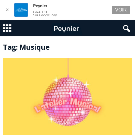
Peynier
✕
VOIR
GRATUIT
Sur Google Play
Tag: Musique