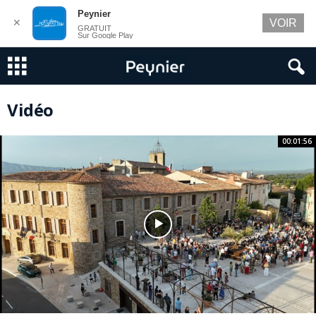
Peynier
✕
VOIR
GRATUIT
Sur Google Play
Vidéo
00:01:56