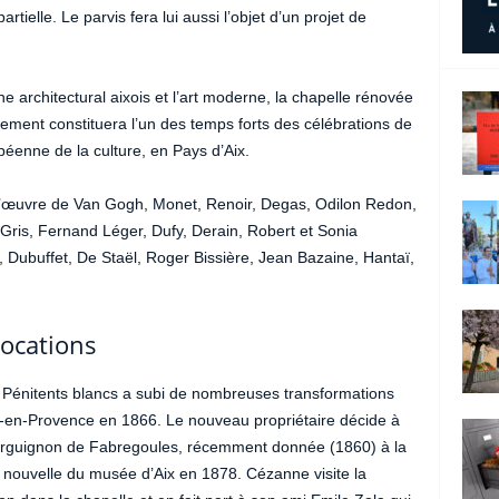
tielle. Le parvis fera lui aussi l’objet d’un projet de
e architectural aixois et l’art moderne, la chapelle rénovée
nement constituera l’un des temps forts des célébrations de
éenne de la culture, en Pays d’Aix.
 d’œuvre de Van Gogh, Monet, Renoir, Degas, Odilon Redon,
Gris, Fernand Léger, Dufy, Derain, Robert et Sonia
, Dubuffet, De Staël, Roger Bissière, Jean Bazaine, Hantaï,
vocations
 Pénitents blancs a subi de nombreuses transformations
Aix-en-Provence en 1866. Le nouveau propriétaire décide à
 Bourguignon de Fabregoules, récemment donnée (1860) à la
ile nouvelle du musée d’Aix en 1878. Cézanne visite la