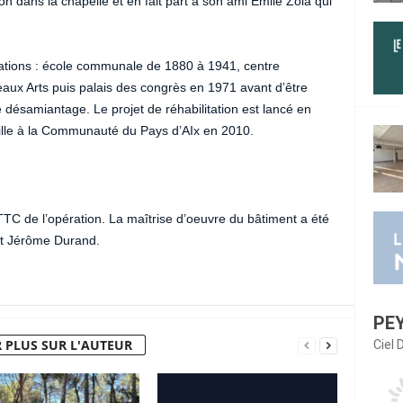
on dans la chapelle et en fait part à son ami Emile Zola qui
cations : école communale de 1880 à 1941, centre
aux Arts puis palais des congrès en 1971 avant d’être
désamiantage. Le projet de réhabilitation est lancé en
 ville à la Communauté du Pays d’AIx en 2010.
 TTC de l’opération. La maîtrise d’oeuvre du bâtiment a été
et Jérôme Durand.
PE
 PLUS SUR L'AUTEUR
Ciel