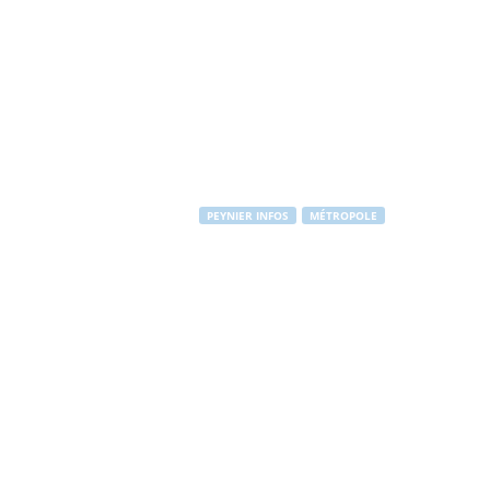
PEYNIER INFOS
MÉTROPOLE
Musée Granet 
»
Par
PEYNIER Communication
-
15 mai 2012