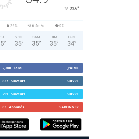
°
33.6
26%
6.4m/s
0%
EU
VEN
SAM
DIM
LUN
35
°
35
°
35
°
35
°
34
°
2,300
Fans
J'AIME
837
Suiveurs
SUIVRE
291
Suiveurs
SUIVRE
83
Abonnés
S'ABONNER