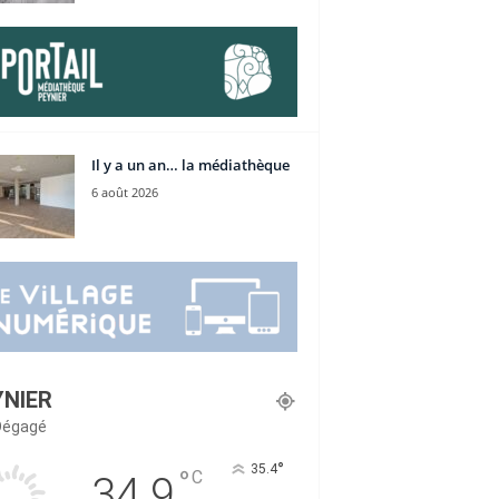
Il y a un an… la médiathèque
6 août 2026
YNIER
 Dégagé
°
35.4
°
C
34.9