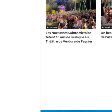
A la une
Actualit
Les Nocturnes Sainte-Victoire
Un beau
fêtent 10 ans de musique au
de l’At
Théâtre de Verdure de Peynier