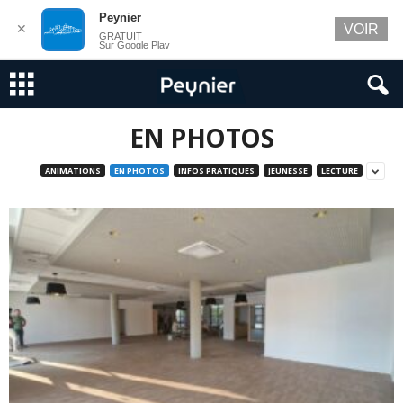
Peynier
✕
VOIR
GRATUIT
Sur Google Play
EN PHOTOS
ANIMATIONS
EN PHOTOS
INFOS PRATIQUES
JEUNESSE
LECTURE