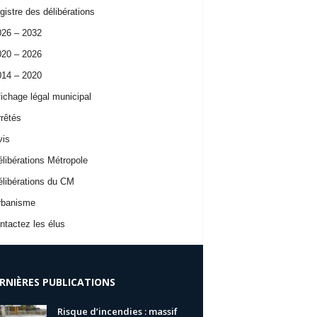
istre des délibérations
026 – 2032
020 – 2026
014 – 2020
ichage légal municipal
rêtés
vis
libérations Métropole
libérations du CM
rbanisme
tactez les élus
RNIÈRES PUBLICATIONS
Risque d’incendies : massif