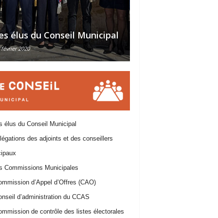
Délégations des a
es élus du Conseil Municipal
des conseillers m
 février 2020
30 octobre 2015
 élus du Conseil Municipal
égations des adjoints et des conseillers
ipaux
 Commissions Municipales
ommission d’Appel d’Offres (CAO)
nseil d’administration du CCAS
mmission de contrôle des listes électorales