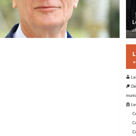
L
23
Les
Dél
munic
Les
C
Co
Co