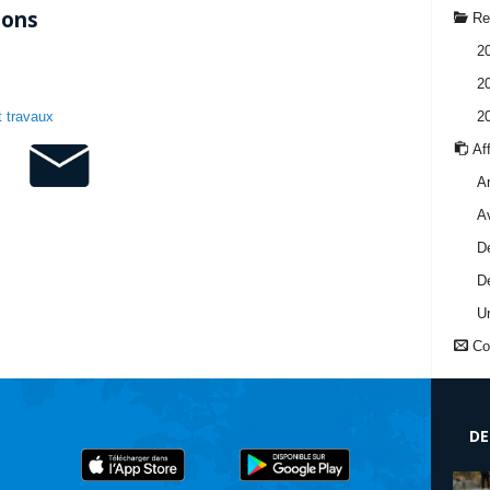
ions
Reg
2
2
 travaux
2
Aff
Ar
A
Dé
Dé
U
Con
DE