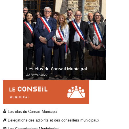
Délégations des adjoints et des
cipal
conseillers municipaux
Commiss
30 octobre 2015
21 juin 20
Les élus du Conseil Municipal
Délégations des adjoints et des conseillers municipaux
Les Commissions Municipales