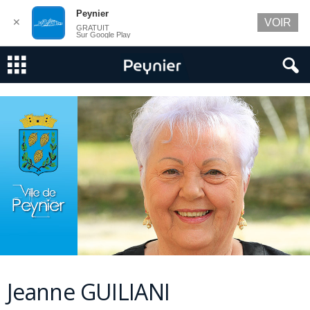
Peynier
✕
VOIR
GRATUIT
Sur Google Play
Jeanne GUILIANI