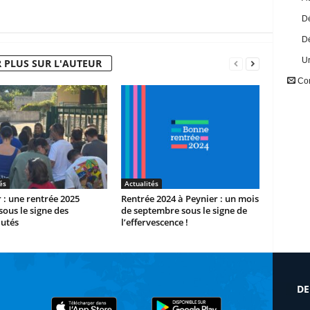
Dé
Dé
U
 PLUS SUR L'AUTEUR
Con
és
Actualités
 : une rentrée 2025
Rentrée 2024 à Peynier : un mois
sous le signe des
de septembre sous le signe de
utés
l’effervescence !
DE