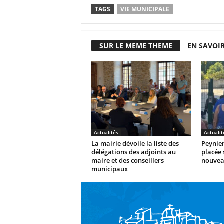
TAGS
VIE MUNICIPALE
SUR LE MEME THEME
EN SAVOIR
Actualités
Actualit
La mairie dévoile la liste des
Peynier
délégations des adjoints au
placée 
maire et des conseillers
nouvea
municipaux