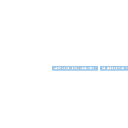
AFFICHAGE LÉGAL MUNICIPAL
DÉLIBÉRATIONS D
Séance publiq
Par
PEYNIER Communication
-
31 janvier 2011