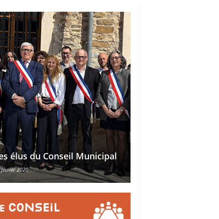
Délégations des ad
es élus du Conseil Municipal
des conseillers mu
 février 2020
30 octobre 2015