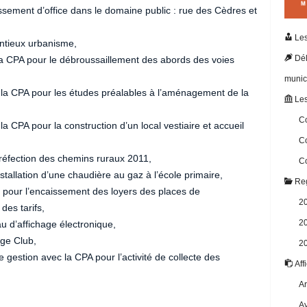
ement d’office dans le domaine public : rue des Cèdres et
Les
ntieux urbanisme,
Dél
 CPA pour le débroussaillement des abords des voies
munic
a CPA pour les études préalables à l’aménagement de la
Les
Co
CPA pour la construction d’un local vestiaire et accueil
Co
éfection des chemins ruraux 2011,
Co
allation d’une chaudière au gaz à l’école primaire,
Reg
s pour l’encaissement des loyers des places de
2
des tarifs,
2
 d’affichage électronique,
dge Club,
2
gestion avec la CPA pour l’activité de collecte des
Aff
Ar
Av