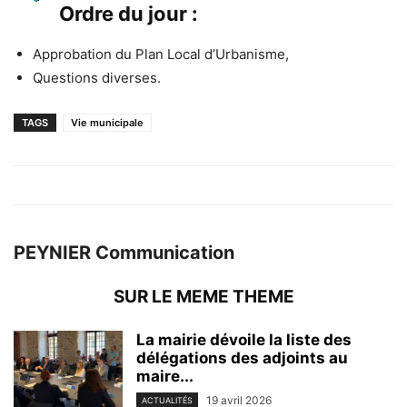
Ordre du jour :
Approbation du Plan Local d’Urbanisme,
Questions diverses.
TAGS
Vie municipale
PEYNIER Communication
SUR LE MEME THEME
La mairie dévoile la liste des
délégations des adjoints au
maire...
19 avril 2026
ACTUALITÉS