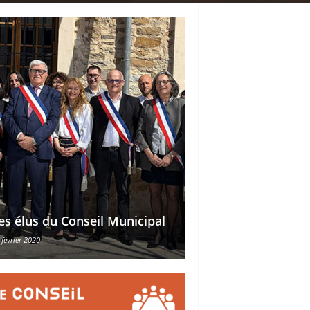
Délégations des ad
es élus du Conseil Municipal
des conseillers mu
 février 2020
30 octobre 2015