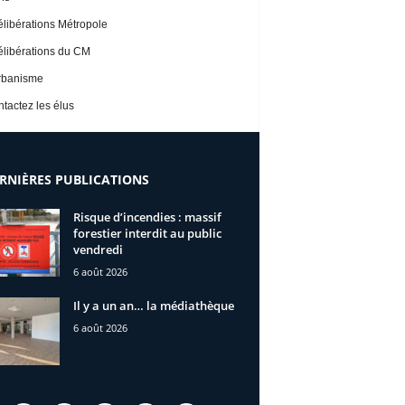
libérations Métropole
libérations du CM
rbanisme
tactez les élus
RNIÈRES PUBLICATIONS
Risque d’incendies : massif
forestier interdit au public
vendredi
6 août 2026
Il y a un an… la médiathèque
6 août 2026