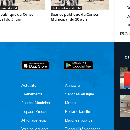
ations du CM
Délibérations du CM
Dé
publique du Conseil
Séance publique du Conseil
Dé
al du 5 juin
Municipal du 30 avril
U
Con
DE
Actualité
Annuaire
Evénements
Services en ligne
Journal Municipal
Menus
Espace Presse
Portails famille
Affichage légal
Marchés publics
Voisins vigilants
Tranquillité vacances