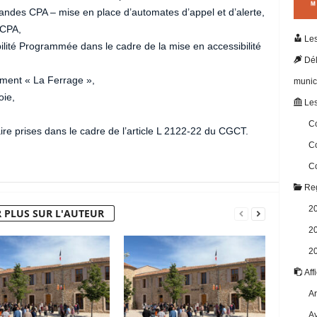
es CPA – mise en place d’automates d’appel et d’alerte,
 CPA,
Les
ilité Programmée dans le cadre de la mise en accessibilité
Dél
ement « La Ferrage »,
munic
oie,
Les
Co
e prises dans le cadre de l’article L 2122-22 du CGCT.
Co
Co
Reg
2
 PLUS SUR L'AUTEUR
2
2
Aff
Ar
Av