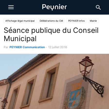
Affichage légal municipal
Délibérations du CM
PEYNIER infos
Mairie
Séance publique du Conseil
Municipal
Par
PEYNIER Communication
-
12 juillet 2016