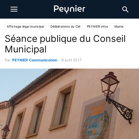
Affichage légal municipal
Délibérations du CM
PEYNIER infos
Mairie
Séance publique du Conseil
Municipal
Par
PEYNIER Communication
-
8 avril 2017