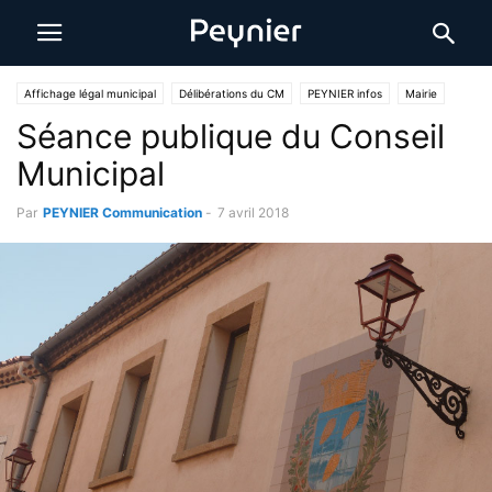
Affichage légal municipal
Délibérations du CM
PEYNIER infos
Mairie
Séance publique du Conseil
Municipal
Par
PEYNIER Communication
-
7 avril 2018