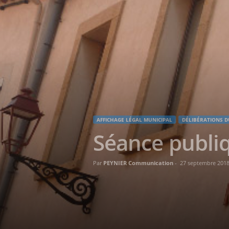
AFFICHAGE LÉGAL MUNICIPAL
DÉLIBÉRATIONS D
Séance publiq
Par
PEYNIER Communication
-
27 septembre 201