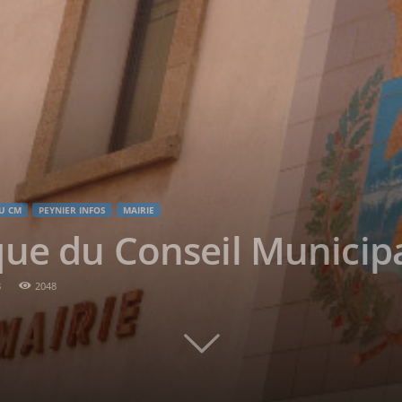
U CM
PEYNIER INFOS
MAIRIE
ue du Conseil Municip
8
2048