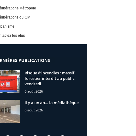
libérations Métropole
libérations du CM
rbanisme
tactez les élus
RNIÈRES PUBLICATIONS
Risque d’incendies : massif
forestier interdit au public
vendredi
6 août 2026
Il y a un an… la médiathèque
6 août 2026