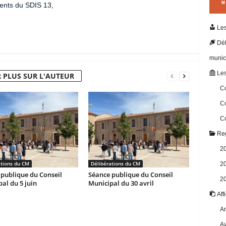
ents du SDIS 13,
Les
Dél
munic
Les
 PLUS SUR L'AUTEUR
Co
Co
Co
Reg
2
ations du CM
Délibérations du CM
2
publique du Conseil
Séance publique du Conseil
2
al du 5 juin
Municipal du 30 avril
Aff
Ar
Av