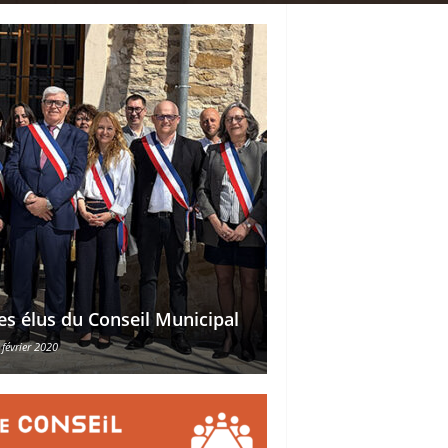
Délégations des ad
es élus du Conseil Municipal
des conseillers mu
 février 2020
30 octobre 2015